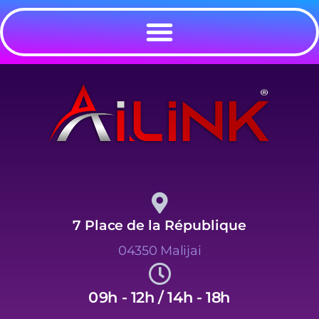
I
N
F
O
R
M
A
T
I
Q
U
E
7 Place de la République
04350 Malijai
09h - 12h / 14h - 18h