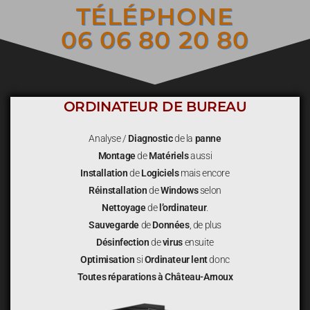
TÉLÉPHONE
06 06 80 20 80
ORDINATEUR DE BUREAU
Analyse /
Diagnostic
de la
panne
Montage
de
Matériels
aussi
Installation
de
Logiciels
mais encore
Réinstallation
de
Windows
selon
Nettoyage
de
l’ordinateur
.
Sauvegarde
de
Données
, de plus
Désinfection
de
virus
ensuite
Optimisation
si
Ordinateur lent
donc
Toutes réparations à Château-Arnoux