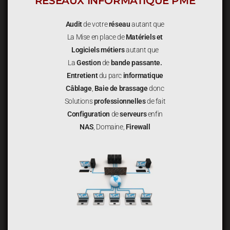
RÉSEAUX INFORMATIQUE PME
Audit
de votre
réseau
autant que
La Mise en place de
Matériels et
Logiciels métiers
autant que
La
Gestion
de
bande passante.
Entretient
du parc
informatique
Câblage
,
Baie de brassage
donc
Solutions
professionnelles
de fait
Configuration
de
serveurs
enfin
NAS
, Domaine,
Firewall