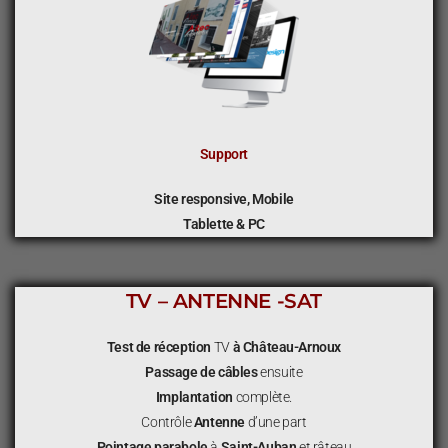
Support
Site responsive, Mobile
Tablette & PC
TV – ANTENNE -SAT
Test de réception
TV
à Château-Arnoux
Passage de câbles
ensuite
Implantation
complète.
Contrôle
Antenne
d’une part
Pointage parabole
à
Saint-Auban
et râteau