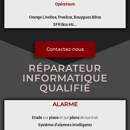
Opérateurs
Orange Livebox, Freebox, Bouygues BBox
SFR Box etc…
Contactez-nous
RÉPARATEUR
INFORMATIQUE
QUALIFIÉ
ALARME
Etude
sur
place
et sur
plans
de surcroit
Système d’alarmes intelligents