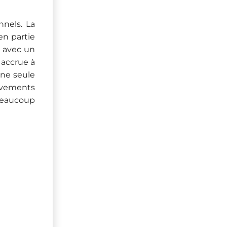
nels. La
en partie
, avec un
 accrue à
une seule
ouvements
 beaucoup