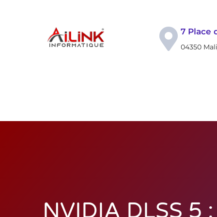
7 Place 
04350 Mali
Blog
Accueil
Conseils info
Infor
NVIDIA DLSS 5 : 