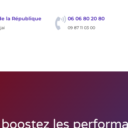
de la République
06 06 80 20 80
jai
09 87 11 03 00
>
Actualité
>
NVIDIA DLSS 5 : booste
matique
Nos Prestations
Création site in
boostez les perform