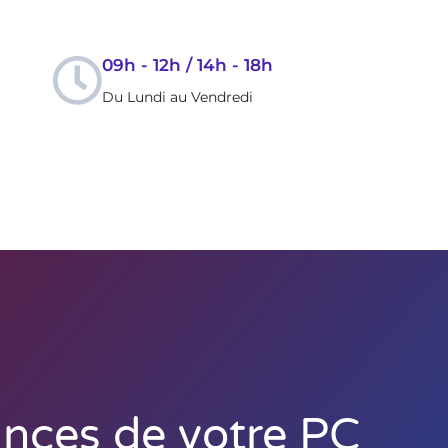
09h - 12h / 14h - 18h
Du Lundi au Vendredi
z les performances de votre PC gaming à Malijai, Chateau-Arnoux et Les Mées
ternet
Assistance
Contact
ances de votre PC