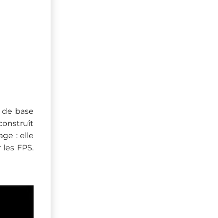
 de base
construît
ge : elle
 les FPS.