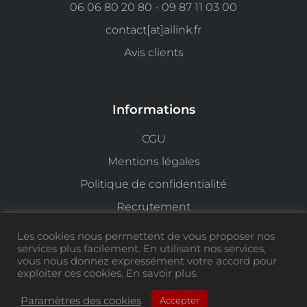
06 06 80 20 80 - 09 87 11 03 00
contact[at]ailink.fr
Avis clients
Informations
CGU
Mentions légales
Politique de confidentialité
Recrutement
Gestion des cookies
Les cookies nous permettent de vous proposer nos
services plus facilement. En utilisant nos services,
vous nous donnez expressément votre accord pour
exploiter ces cookies. En savoir plus.
Ailink est une marque déposée N°4721663, tous droits
réservés 2026
Paramètres des cookies
Accepter