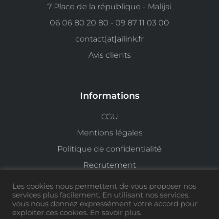
7 Place de la république - Malijai
06 06 80 20 80 - 09 87 11 03 00
contact[at]ailink.fr
Avis clients
Informations
CGU
Mentions légales
Politique de confidentialité
Recrutement
Gestion des cookies
Les cookies nous permettent de vous proposer nos
services plus facilement. En utilisant nos services,
vous nous donnez expressément votre accord pour
exploiter ces cookies. En savoir plus.
Ailink est une marque déposée N°4721663, tous droits